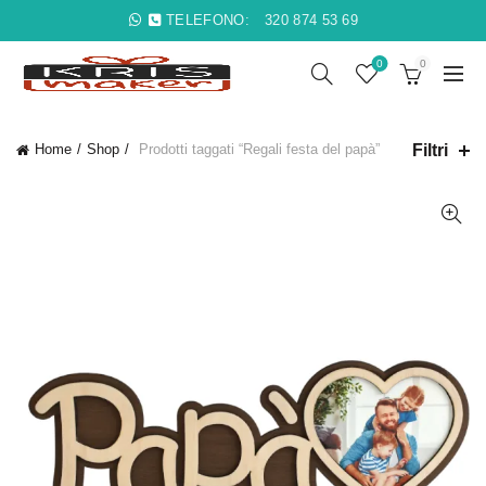
TELEFONO:
320 874 53 69
0
0
Filtri
Home
Shop
Prodotti taggati “Regali festa del papà”