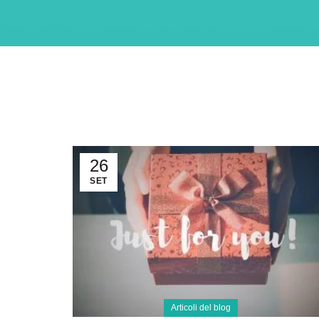
26
SET
Articoli del blog