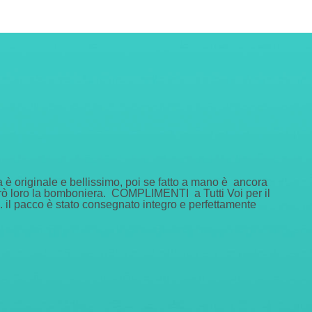
è originale e bellissimo, poi se fatto a mano è ancora
gnerò loro la bomboniera. COMPLIMENTI a Tutti Voi per il
B. il pacco è stato consegnato integro e perfettamente