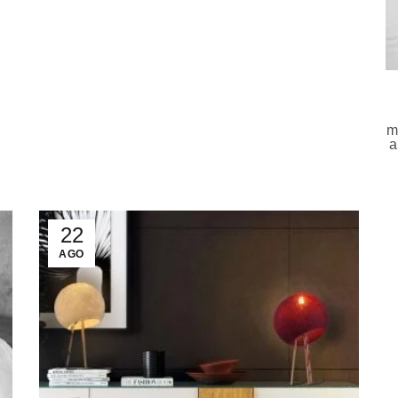
m
a
22
AGO