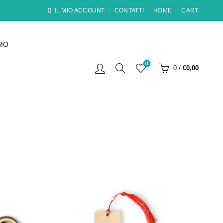
IL MIO ACCOUNT
CONTATTI
HOME
CART
AMO
0
0
/
€
0,00