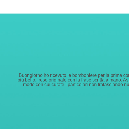
Buongiorno ho ricevuto le bomboniere per la prima com
più bello., reso originale con la frase scritta a mano.
modo con cui curate i particolari non tralasciando nu