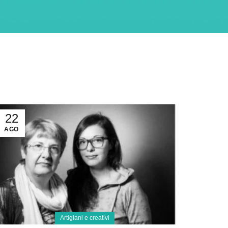
22
AGO
Artigiani e creativi