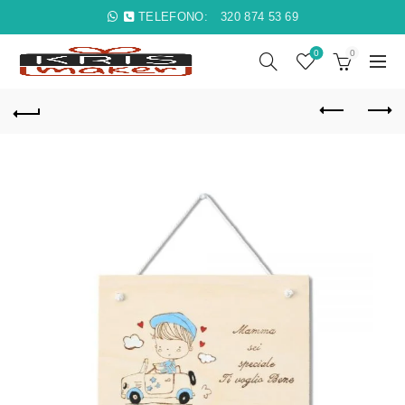
TELEFONO:
320 874 53 69
0
0