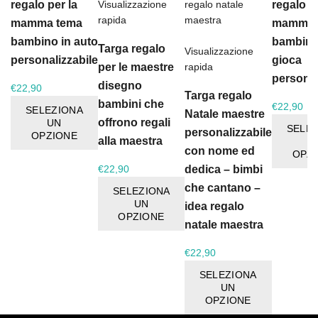
regalo per la
regalo pe
Visualizzazione
rapida
mamma tema
mamma 
bambino in auto
bambina
Targa regalo
Visualizzazione
personalizzabile
gioca
per le maestre
rapida
personal
disegno
€
22,90
Targa regalo
bambini che
€
22,90
SELEZIONA
Natale maestre
offrono regali
UN
SELE
personalizzabile
OPZIONE
alla maestra
U
con nome ed
OPZ
dedica – bimbi
€
22,90
che cantano –
SELEZIONA
UN
idea regalo
OPZIONE
natale maestra
€
22,90
SELEZIONA
UN
OPZIONE