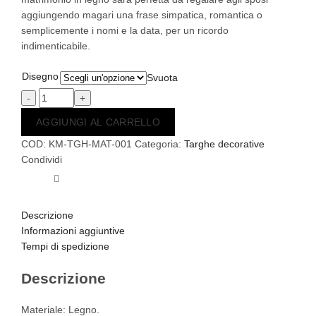
aggiungendo magari una frase simpatica, romantica o
semplicemente i nomi e la data, per un ricordo
indimenticabile.
Disegno
Svuota
Targa
AGGIUNGI AL CARRELLO
regalo
COD:
KM-TGH-MAT-001
Categoria:
Targhe decorative
sposi
Condividi
in
legno
personalizzabile
quantità
Descrizione
Informazioni aggiuntive
Tempi di spedizione
Descrizione
Materiale: Legno.