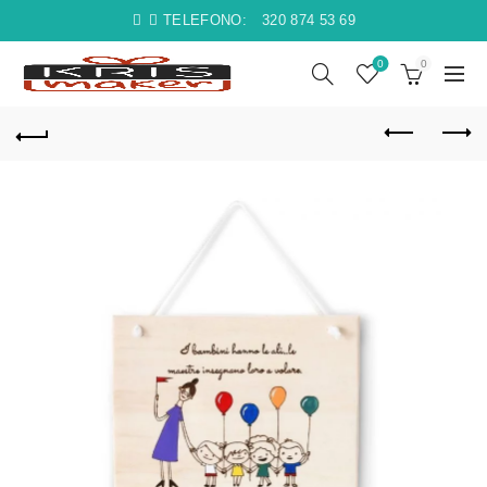
TELEFONO:
320 874 53 69
0
0