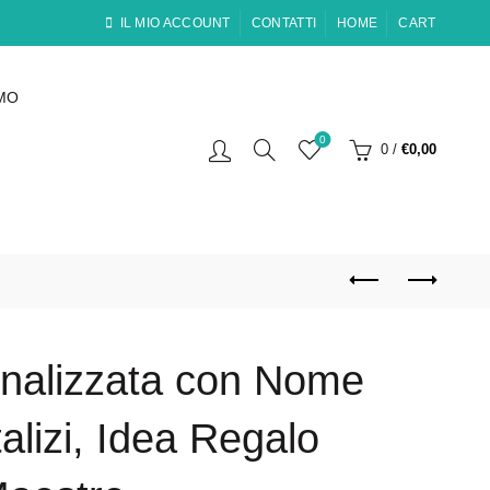
IL MIO ACCOUNT
CONTATTI
HOME
CART
AMO
0
0
/
€
0,00
nalizzata con Nome
alizi, Idea Regalo