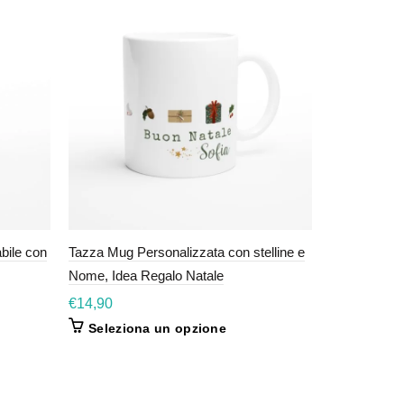
bile con
Tazza Mug Personalizzata con stelline e
Cartolina big
Nome, Idea Regalo Natale
personalizza
€
14,90
€
9,90
Seleziona un opzione
Selezio