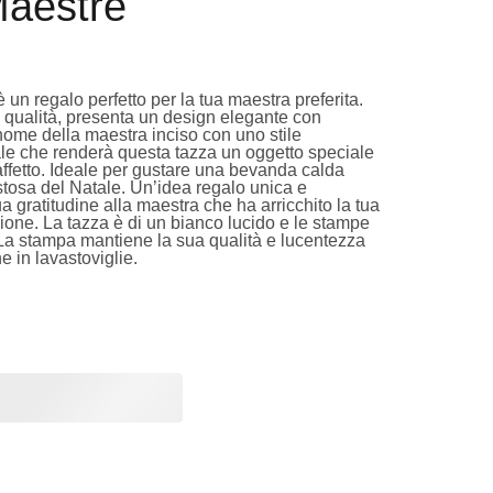
Maestre
un regalo perfetto per la tua maestra preferita.
a qualità, presenta un design elegante con
 nome della maestra inciso con uno stile
ale che renderà questa tazza un oggetto speciale
affetto. Ideale per gustare una bevanda calda
stosa del Natale. Un’idea regalo unica e
ua gratitudine alla maestra che ha arricchito la tua
ione. La tazza è di un bianco lucido e le stampe
. La stampa mantiene la sua qualità e lucentezza
 in lavastoviglie.