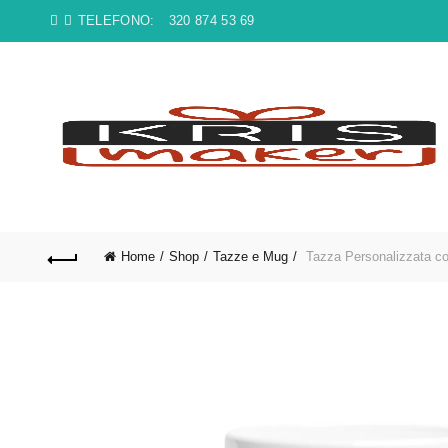
TELEFONO:
320 874 53 69
Home
Shop
Tazze e Mug
Tazza Personalizzata co