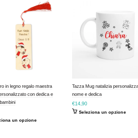
ro in legno regalo maestra
Tazza Mug natalizia personalizza
ersonalizzato con dedica e
nome e dedica
 bambini
€
14,90
Seleziona un opzione
Questo
ziona un opzione
prodotto
ha
più