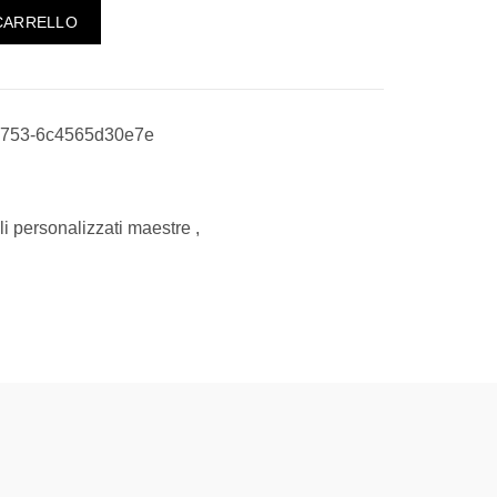
Nome e Decori Natalizi, Idea Regalo Natale per Maestre quantità
CARRELLO
8753-6c4565d30e7e
i personalizzati maestre
,