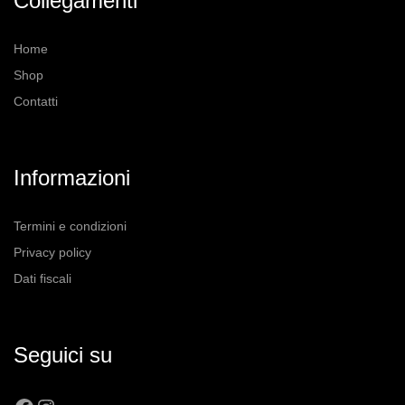
Collegamenti
scelte
nella
Home
pagina
Shop
del
prodotto
Contatti
Informazioni
Termini e condizioni
Privacy policy
Dati fiscali
Seguici su