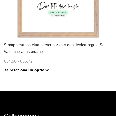
Stampa mappa città personalizzata con dedica-regalo San
Valentino-anniversario
Fascia
€
34,56
-
€
55,72
di
Questo
Seleziona un opzione
prezzo:
prodotto
da
ha
€34,56
più
varianti.
a
Le
€55,72
opzioni
possono
essere