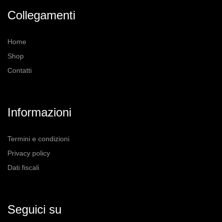
possono
Collegamenti
essere
scelte
nella
Home
pagina
Shop
del
prodotto
Contatti
Informazioni
Termini e condizioni
Privacy policy
Dati fiscali
Seguici su