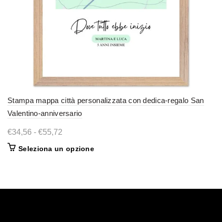
Stampa mappa città personalizzata con dedica-regalo San
Valentino-anniversario
Fascia
€
34,56
-
€
55,72
di
Questo
Seleziona un opzione
prezzo:
prodotto
da
ha
€34,56
più
varianti.
a
Le
€55,72
opzioni