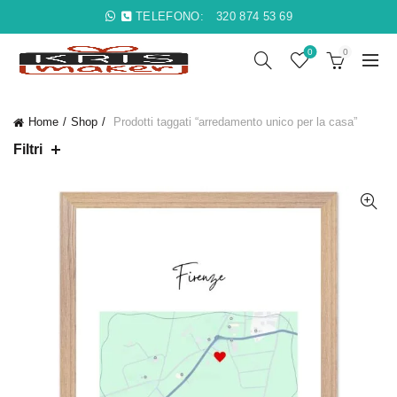
TELEFONO:
320 874 53 69
0
0
Home
Shop
Prodotti taggati “arredamento unico per la casa”
Filtri