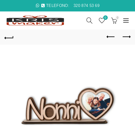
TELEFONO:
320 874 53 69
0
0