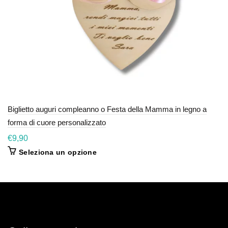
Biglietto auguri compleanno o Festa della Mamma in legno a
forma di cuore personalizzato
€
9,90
Questo
Seleziona un opzione
prodotto
ha
più
varianti.
Le
opzioni
possono
essere
scelte