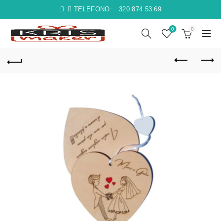
TELEFONO:
320 874 53 69
0
0