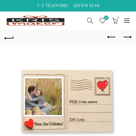
TELEFONO:
320 874 53 69
0
0