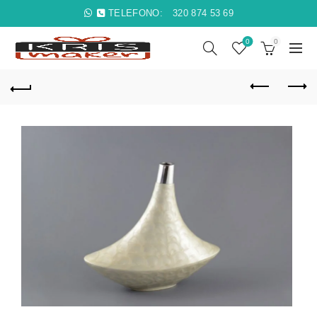
TELEFONO:
320 874 53 69
0
0