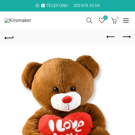
TELEFONO:
320 874 53 69
0
0