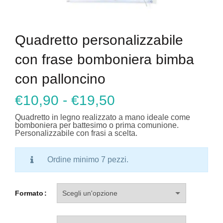
Quadretto personalizzabile
con frase bomboniera bimba
con palloncino
Fascia
€
10,90
-
€
19,50
di
Quadretto in legno realizzato a mano ideale come
prezzo:
bomboniera per battesimo o prima comunione.
Personalizzabile con frasi a scelta.
da
€10,90
Ordine minimo 7 pezzi.
a
€19,50
Formato