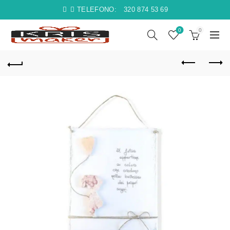
TELEFONO:
320 874 53 69
0
0