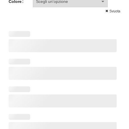
Colore
Svuota