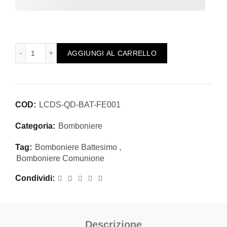
Quadretto personalizzabile con frase bomboniera bimba con
AGGIUNGI AL CARRELLO
COD:
LCDS-QD-BAT-FE001
Categoria:
Bomboniere
Tag:
Bomboniere Battesimo
,
Bomboniere Comunione
Condividi
Descrizione