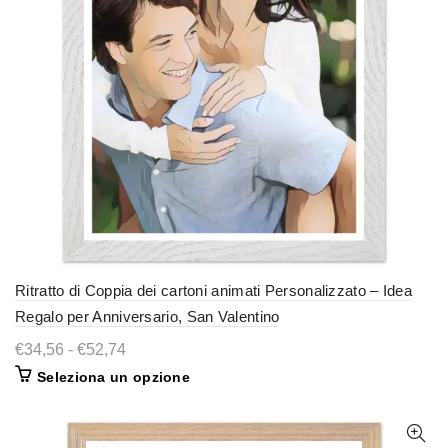
del
prodotto
Ritratto di Coppia dei cartoni animati Personalizzato – Idea
Regalo per Anniversario, San Valentino
Fascia
€
34,56
-
€
52,74
di
Questo
Seleziona un opzione
prezzo:
prodotto
da
ha
€34,56
più
a
varianti.
€52,74