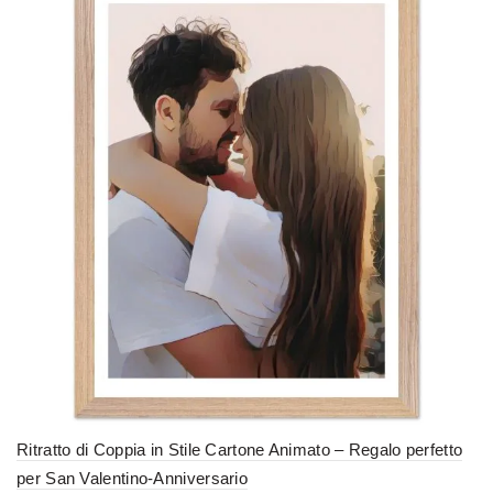
Le
opzioni
possono
essere
scelte
nella
pagina
del
prodotto
Ritratto di Coppia in Stile Cartone Animato – Regalo perfetto
per San Valentino-Anniversario