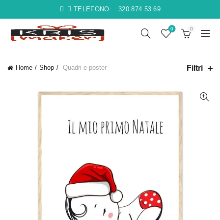
TELEFONO:
320 874 53 69
0
0
Filtri
Home
Shop
Quadri e poster