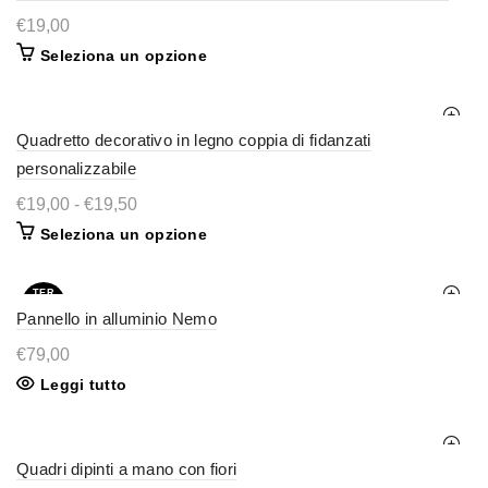
possono
essere
€
19,00
scelte
Questo
Seleziona un opzione
nella
prodotto
pagina
ha
del
più
prodotto
varianti.
Quadretto decorativo in legno coppia di fidanzati
Le
opzioni
personalizzabile
possono
essere
Fascia
€
19,00
-
€
19,50
scelte
di
nella
Questo
Seleziona un opzione
prezzo:
pagina
prodotto
da
del
ha
€19,00
prodotto
più
a
TER
varianti.
MIN
€19,50
Pannello in alluminio Nemo
ATO
Le
opzioni
possono
€
79,00
essere
Leggi tutto
scelte
nella
pagina
del
prodotto
Quadri dipinti a mano con fiori