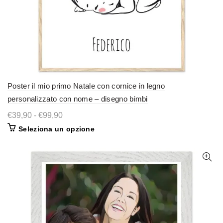
Poster il mio primo Natale con cornice in legno
personalizzato con nome – disegno bimbi
Fascia
€
39,90
-
€
99,90
di
Questo
Seleziona un opzione
prezzo:
prodotto
da
ha
€39,90
più
a
varianti.
€99,90
Le
opzioni
possono
essere
scelte
nella
pagina