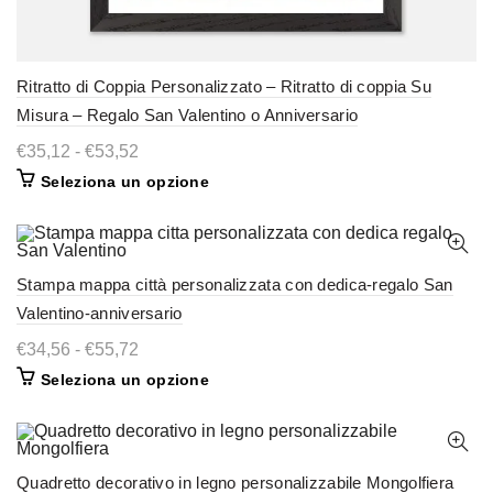
Ritratto di Coppia Personalizzato – Ritratto di coppia Su
Misura – Regalo San Valentino o Anniversario
Fascia
€
35,12
-
€
53,52
di
Questo
Seleziona un opzione
prezzo:
prodotto
da
ha
€35,12
più
a
varianti.
€53,52
Le
Stampa mappa città personalizzata con dedica-regalo San
opzioni
possono
Valentino-anniversario
essere
scelte
Fascia
€
34,56
-
€
55,72
nella
di
pagina
Questo
Seleziona un opzione
prezzo:
del
prodotto
da
prodotto
ha
€34,56
più
a
varianti.
€55,72
Le
Quadretto decorativo in legno personalizzabile Mongolfiera
opzioni