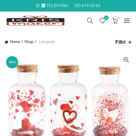
TELEFONO:
320 874 53 69
0
0
Filtri
Home
Shop
Lampade
-51%