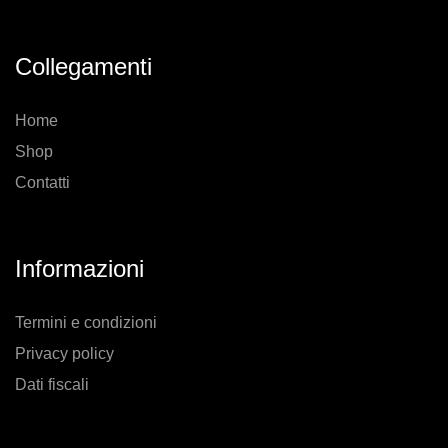
essere
scelte
nella
Collegamenti
pagina
del
prodotto
Home
Shop
Contatti
Informazioni
Termini e condizioni
Privacy policy
Dati fiscali