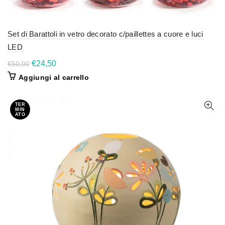
Set di Barattoli in vetro decorato c/paillettes a cuore e luci
LED
Il
Il
€
24,50
€
50,00
prezzo
prezzo
Aggiungi al carrello
originale
attuale
era:
è:
€50,00.
€24,50.
TER
MIN
ATO